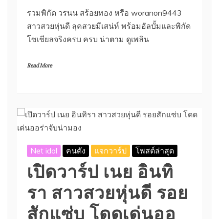
รวมพิกัด วรนน สร้อยทอง หรือ woranon9443
สาวสวยหุ่นดี ลุคสวยมีเสน่ห์ พร้อมอัลบั้มและพิกัด
โซเชียลจริงครบ ครบ น่าตาม ดูเพลิน
Read More
Net idol
คนดัง
แจกวาร์ป
โพสต์ล่าสุด
เปิดวาร์ป เนย อินทิ
รา สาวสวยหุ่นดี รอย
สักแซ่บ โดดเด่นออ