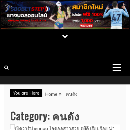
Skip
to
content
เปิดวาร์ป สาว CUPE ONLYFAN MLIVE เน็ต
เว็บไซต์รวมสาวสวยคนดัง บุคคลที่มีชื่อเสียง นางแบบ สาวคัพอี
สาวคัพซี พร้อมผลงาน ประวัติ และช่องทางการติดต่อ เว็บ
ไอดอล นางแบบสุดเซ็กซี่
CUPE แจกวาร์ป
You are Here
Home
คนดัง
Category:
คนดัง