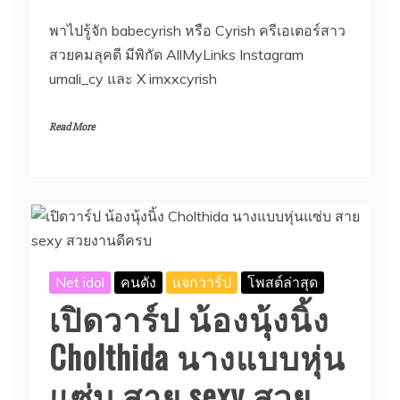
พาไปรู้จัก babecyrish หรือ Cyrish ครีเอเตอร์สาว
สวยคมลุคดี มีพิกัด AllMyLinks Instagram
umali_cy และ X imxxcyrish
Read More
Net idol
คนดัง
แจกวาร์ป
โพสต์ล่าสุด
เปิดวาร์ป น้องนุ้งนิ้ง
Cholthida นางแบบหุ่น
แซ่บ สาย sexy สวย