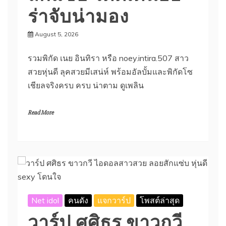
ร่าจับน่ามอง
August 5, 2026
รวมพิกัด เนย อินทิรา หรือ noey.intira.507 สาว
สวยหุ่นดี ลุคสวยมีเสน่ห์ พร้อมอัลบั้มและพิกัดโซ
เชียลจริงครบ ครบ น่าตาม ดูเพลิน
Read More
Net idol
คนดัง
แจกวาร์ป
โพสต์ล่าสุด
วาร์ป ศศิธร ขาวกวี