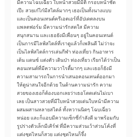
มีความโฉบเฉี่ยว ใบหน้าสวยมีมิติ กรอบหน้าชัด
เป๊ะ สวยเก๋ไก๋มีสไตล์มากๆ เธอเป็นทั้งนางแบบ
และเป็นคอนเทนต์ครีเอตเอร์ที่อัปเดตลงบน
แพลตฟอร์ม มีความน่ารักสดใส มีความ
สนุกสนาน และเธอยังมีเพื่อนๆ อยู่ในคอนเทนต์
เป็นการมีไลฟ์สไตล์ที่เราดูแล้วก็เพลินดี ไม่ว่าจะ
เป็นไลฟ์สไตล์การเล่นกีฬา ท่องเที่ยว กินอาหาร
เต้น แดนซ์ แต่งตัว เดินป่า ท่องเที่ยว เรียกได้ว่าเป็น
คอนเทนต์ที่มีความวาไรตี้มากๆ และเธอก็ยังมี
ความสามารถในการนำเสนอคอนเทนต์ออกมา
ให้ดูน่าสนใจอีกด้วย ในด้านความน่ารัก ความ
สวยของเธอก็ต้องบอกเลยว่าเธอโดดเด่นไม่เบา
เลย เป็นสาวสวยที่มีใบหน้าสวยเด่นใบหน้ามีความ
ผสมผสานหลายสไตล์ ทั้งหวานนิดๆ โฉบเฉี่ยว
หน่อย และก็แอบมีความเซ็กซี่กำลังดี มาพร้อมกับ
รูปร่างตัวเล็กมีเคิร์ฟ ที่มีความส่วนเว้าส่วนโค้งที่
แต่งชุดไหนก็สวย แต่งชุดไหนก็จึ้ง