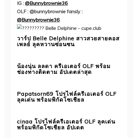
IG :
@Bunnybrownie36
OLF : @bunnybrownie
fansly :
@Bunnybrownie36
วาร์ป Belle Delphine สาวสวยสายคอส
เพลย์ ลุคหวานซ่อนซน
น้องนุ่น ลลดา ครีเอเตอร์ OLF พร้อม
ช่องทางติดตาม อัปเดตล่าสุด
Papatsorn69 โปรไฟล์ครีเอเตอร์ OLF
ลุคเด่น พร้อมพิกัดโซเชียล
cinaa โปรไฟล์ครีเอเตอร์ OLF ลุคเด่น
พร้อมพิกัดโซเชียล อัปเดต