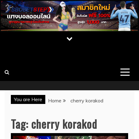
Skip
to
content
เปิดวาร์ป สาว CUPE ONLYFAN MLIVE เน็ต
เว็บไซต์รวมสาวสวยคนดัง บุคคลที่มีชื่อเสียง นางแบบ สาวคัพอี
สาวคัพซี พร้อมผลงาน ประวัติ และช่องทางการติดต่อ เว็บ
ไอดอล นางแบบสุดเซ็กซี่
CUPE แจกวาร์ป
You are Here
Home
cherry korakod
Tag:
cherry korakod