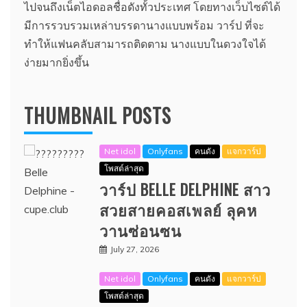
ไปจนถึงเน็ตไอดอลชื่อดังทั้วประเทศ โดยทางเว็บไซต์ได้
มีการรวบรวมเหล่าบรรดานางแบบพร้อม วาร์ป ที่จะ
ทำให้แฟนคลับสามารถติดตาม นางแบบในดวงใจได้
ง่ายมากยิ่งขึ้น
THUMBNAIL POSTS
Net idol
Onlyfans
คนดัง
แจกวาร์ป
โพสต์ล่าสุด
วาร์ป BELLE DELPHINE สาว
สวยสายคอสเพลย์ ลุคห
วานซ่อนซน
July 27, 2026
Net idol
Onlyfans
คนดัง
แจกวาร์ป
โพสต์ล่าสุด