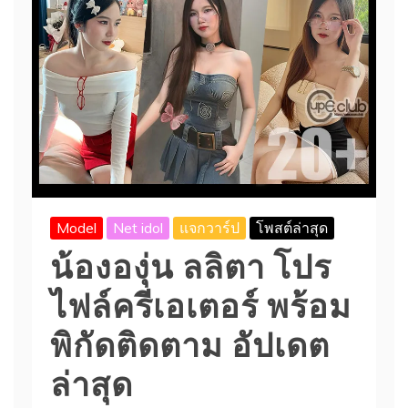
Model
Net idol
แจกวาร์ป
โพสต์ล่าสุด
น้ององุ่น ลลิตา โปร
ไฟล์ครีเอเตอร์ พร้อม
พิกัดติดตาม อัปเดต
ล่าสุด