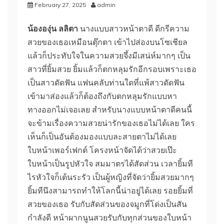
February 27, 2025
admin
น้ององุ่น ลลิตา
นางแบบสาวหน้าตาดี ดีกรีความ
สวยของเธอเหมือนตุ๊กตา เข้าไปส่องบนโซเชียล
แล้วก็ประทับใจในความสวยจึ้งมีเสน่ห์มากๆ เป็น
สาวที่ยิ้มสวย ยิ้มแล้วก็ตกหลุมรักอีกรอบเพราะเธอ
เป็นสาวดัดฟัน แฟนคลับท่านใดที่แพ้สาวดัดฟัน
เข้ามาส่องแล้วก็ต้องถึงกับตกหลุมรักแบบหา
ทางออกไม่เจอเลย สำหรับนางแบบหน้าตาดีคนนี้
จะข้ามเรื่องความสวยน่ารักของเธอไม่ได้เลย ใคร
เห็นก็เป็นอันต้องมองแบบละสายตาไม่ได้เลย
ใบหน้าเพอร์เฟกต์ โครงหน้าจัดได้ว่าสวยเป๊ะ
ใบหน้าเป็นรูปหัวใจ สมมาตรได้สัดส่วน เวลายิ้มที
ไรหัวใจก็เต้นระรัว เป็นผู้หญิงที่จัดว่ายิ้มสวยมากๆ
ยิ้มทีนึงสามารถทำให้โลกนี้น่าอยู่ได้เลย รอยยิ้มที่
สวยของเธอ รับกับสัดส่วนของจมูกที่โด่งเป็นสัน
กำลังดี หน้าผากนูนสวยรับกับทุกส่วนของใบหน้า