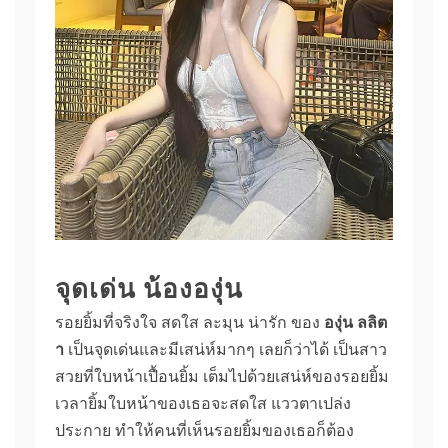
จุดเด่น น้ององุ่น
รอยยิ้มที่จริงใจ สดใส ละมุน น่ารัก ของ
องุ่น ลลิต
า
เป็นจุดเด่นและมีเสน่ห์มากๆ เลยก็ว่าได้ เป็นสาว
สวยที่ใบหน้าเปื้อนยิ้ม เต็มไปด้วยเสน่ห์ของรอยยิ้ม
เวลายิ้มใบหน้าของเธอจะสดใส แววตาเปล่ง
ประกาย ทำให้คนที่เห็นรอยยิ้มของเธอก็ต้อง