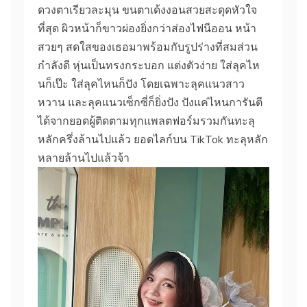
ดวงตาเรียวละมุน ขนตาเด้งงอนสวยสะดุดหัวใจ
ที่สุด ผิวหน้าก็ขาวผ่องยิ่งกว่าส่องไฟนีออน หน้า
สวยๆ สดใสของเธอมาพร้อมกับรูปร่างที่สมส่วน
กำลังดี หุ่นเป็นทรงกระบอก แต่งตัวง่าย ใส่ลุคไห
นก็เป๊ะ ใส่ลุคไหนก็ปัง โดยเฉพาะลุคแนวสาว
หวาน และลุคแนวเซ็กซี่ก็ยิ่งปัง ปังแค่ไหนการันตี
ได้จากยอดผู้ติดตามทุกแพลตฟอร์มรวมกันทะลุ
หลักครึ่งล้านไปแล้ว ยอดไลก์บน TikTok ทะลุหลัก
หลายล้านไปแล้วจ้า