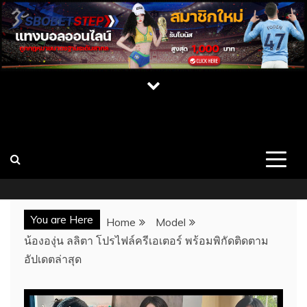
Skip
to
content
เปิดวาร์ป สาว CUPE ONLYFAN MLIVE เน็ต
เว็บไซต์รวมสาวสวยคนดัง บุคคลที่มีชื่อเสียง นางแบบ สาวคัพอี
สาวคัพซี พร้อมผลงาน ประวัติ และช่องทางการติดต่อ เว็บ
ไอดอล นางแบบสุดเซ็กซี่
CUPE แจกวาร์ป
You are Here
Home
Model
น้ององุ่น ลลิตา โปรไฟล์ครีเอเตอร์ พร้อมพิกัดติดตาม
อัปเดตล่าสุด