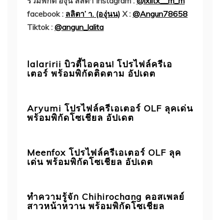
รวมพิกัด องุ่น ลลิตา
Instagram :
@lxlitx__m_m
facebook :
ลลิตา’ า. (องุ่นน)
X :
@Angun78658
Tiktok :
@angun_lalita
lalaririi บิวตี้ไอคอน! โปรไฟล์ครีเอ
เตอร์ พร้อมพิกัดติดตาม อัปเดต
Aryumi โปรไฟล์ครีเอเตอร์ OLF ลุคเด่น
พร้อมพิกัดโซเชียล อัปเดต
Meenfox โปรไฟล์ครีเอเตอร์ OLF ลุค
เด่น พร้อมพิกัดโซเชียล อัปเดต
ทำความรู้จัก Chihirochang คอสเพลย์
สาวหน้าหวาน พร้อมพิกัดโซเชียล