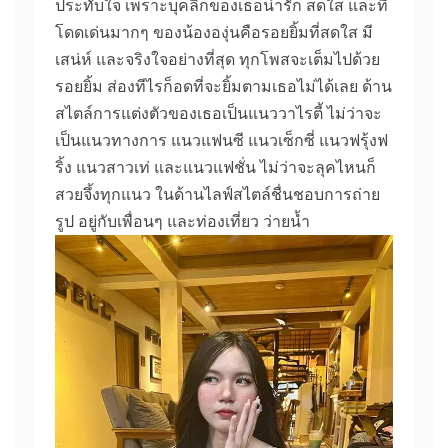
ประทับใจ เพราะบุคลิกของเธอน่ารัก สดใส และที่
โดดเด่นมากๆ ของน้ององุ่นคือรอยยิ้มที่สดใส มี
เสน่ห์ และจริงใจอย่างที่สุด ทุกโพสจะเต็มไปด้วย
รอยยิ้ม ส่องทีไรก็อดที่จะยิ้มตามเธอไม่ได้เลย ด้าน
สไตล์การแต่งตัวของเธอเป็นแนววาไรตี้ ไม่ว่าจะ
เป็นแนวทางการ แนวแฟนซี แนวเซ็กซี่ แนวฟรุ้งฟ
ริ้ง แนวสาวเท่ และแนวแฟชั่น ไม่ว่าจะลุคไหนก็
สวยจึ้งทุกแนว ในด้านไลฟ์สไตล์ชื่นชอบการถ่าย
รูป อยู่กับเพื่อนๆ และท่องเที่ยว ว่ายน้ำ