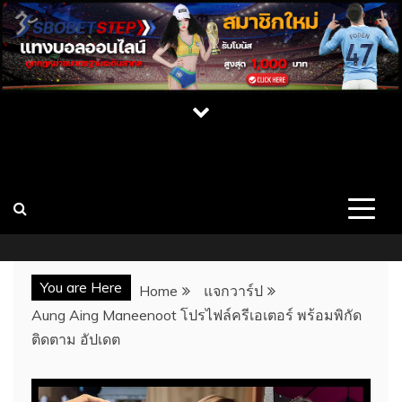
Skip
to
content
เปิดวาร์ป สาว CUPE ONLYFAN MLIVE เน็ต
เว็บไซต์รวมสาวสวยคนดัง บุคคลที่มีชื่อเสียง นางแบบ สาวคัพอี
สาวคัพซี พร้อมผลงาน ประวัติ และช่องทางการติดต่อ เว็บ
ไอดอล นางแบบสุดเซ็กซี่
CUPE แจกวาร์ป
You are Here
Home
แจกวาร์ป
Aung Aing Maneenoot โปรไฟล์ครีเอเตอร์ พร้อมพิกัด
ติดตาม อัปเดต