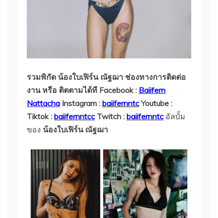
รวมพิกัด น้องใบเฟิร์น ณัฐฌา ช่องทางการติดต่อ
งาน หรือ ติตตามได้ที Facebook :
Baiifern
Nattacha
Instagram :
baiifernntc
Youtube :
Tiktok :
baiifernntcc
Twitch :
baiifernntc
อัลบั้ม
ของ
น้องใบเฟิร์น ณัฐฌา