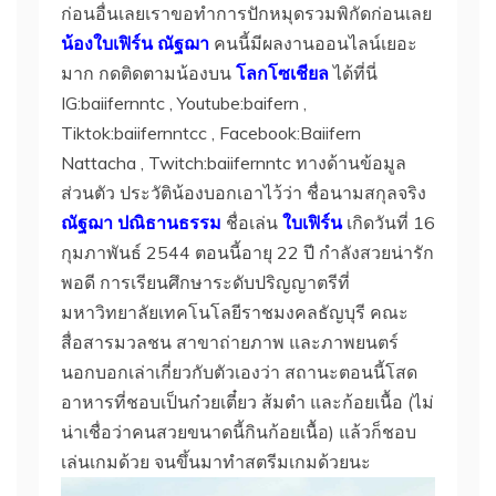
ก่อนอื่นเลยเราขอทำการปักหมุดรวมพิกัดก่อนเลย
น้องใบเฟิร์น ณัฐฌา
คนนี้มีผลงานออนไลน์เยอะ
มาก กดติดตามน้องบน
โลกโซเชียล
ได้ที่นี่
IG:baiifernntc , Youtube:baifern ,
Tiktok:baiifernntcc , Facebook:Baiifern
Nattacha , Twitch:baiifernntc ทางด้านข้อมูล
ส่วนตัว ประวัติน้องบอกเอาไว้ว่า ชื่อนามสกุลจริง
ณัฐฌา ปณิธานธรรม
ชื่อเล่น
ใบเฟิร์น
เกิดวันที่ 16
กุมภาพันธ์ 2544 ตอนนี้อายุ 22 ปี กำลังสวยน่ารัก
พอดี การเรียนศึกษาระดับปริญญาตรีที่
มหาวิทยาลัยเทคโนโลยีราชมงคลธัญบุรี คณะ
สื่อสารมวลชน สาขาถ่ายภาพ และภาพยนตร์
นอกบอกเล่าเกี่ยวกับตัวเองว่า สถานะตอนนี้โสด
อาหารที่ชอบเป็นก๋วยเตี๋ยว ส้มตำ และก้อยเนื้อ (ไม่
น่าเชื่อว่าคนสวยขนาดนี้กินก้อยเนื้อ) แล้วก็ชอบ
เล่นเกมด้วย จนขึ้นมาทำสตรีมเกมด้วยนะ