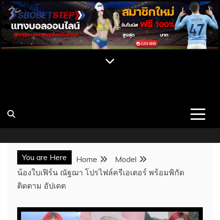
Skip
to
content
เปิดวาร์ป สาว CUPE ONLYFAN MLIVE เน็ต
เว็บไซต์รวมสาวสวยคนดัง บุคคลที่มีชื่อเสียง นางแบบ สาวคัพอี
สาวคัพซี พร้อมผลงาน ประวัติ และช่องทางการติดต่อ เว็บ
ไอดอล นางแบบสุดเซ็กซี่
CUPE แจกวาร์ป
You are Here
Home
Model
น้องใบเฟิร์น ณัฐฌา โปรไฟล์ครีเอเตอร์ พร้อมพิกัด
ติดตาม อัปเดต