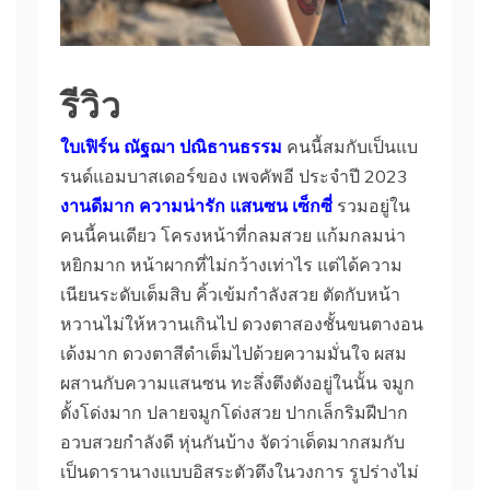
รีวิว
ใบเฟิร์น ณัฐฌา ปณิธานธรรม
คนนี้สมกับเป็นแบ
รนด์แอมบาสเดอร์ของ เพจคัพอี ประจำปี 2023
งานดีมาก ความน่ารัก แสนซน เซ็กซี่
รวมอยู่ใน
คนนี้คนเดียว โครงหน้าที่กลมสวย แก้มกลมน่า
หยิกมาก หน้าผากที่ไม่กว้างเท่าไร แต่ได้ความ
เนียนระดับเต็มสิบ คิ้วเข้มกำลังสวย ตัดกับหน้า
หวานไม่ให้หวานเกินไป ดวงตาสองชั้นขนตางอน
เด้งมาก ดวงตาสีดำเต็มไปด้วยความมั่นใจ ผสม
ผสานกับความแสนซน ทะลึ่งตึงตังอยู่ในนั้น จมูก
ดั้งโด่งมาก ปลายจมูกโด่งสวย ปากเล็กริมฝีปาก
อวบสวยกำลังดี หุ่นกันบ้าง จัดว่าเด็ดมากสมกับ
เป็นดารานางแบบอิสระตัวตึงในวงการ รูปร่างไม่