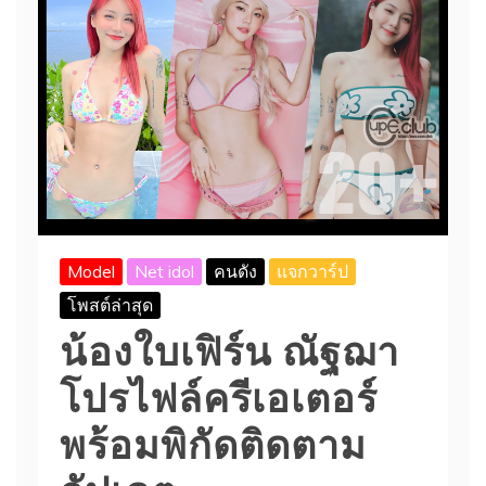
Model
Net idol
คนดัง
แจกวาร์ป
โพสต์ล่าสุด
น้องใบเฟิร์น ณัฐฌา
โปรไฟล์ครีเอเตอร์
พร้อมพิกัดติดตาม