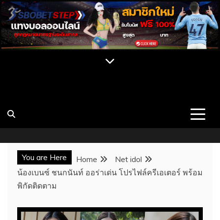
Skip
to
content
เปิดวาร์ป สาว CUPE ONLYFAN MLIVE เน็ต
เว็บไซต์รวมสาวสวยคนดัง บุคคลที่มีชื่อเสียง นางแบบ สาวคัพอี
สาวคัพซี พร้อมผลงาน ประวัติ และช่องทางการติดต่อ เว็บ
ไอดอล นางแบบสุดเซ็กซี่
CUPE แจกวาร์ป
You are Here
Home
Net idol
น้องเบนซ์ ชนกนันท์ ออร่าเด่น โปรไฟล์ครีเอเตอร์ พร้อม
พิกัดติดตาม