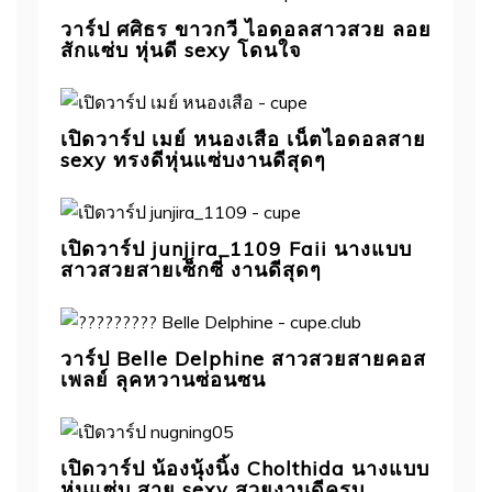
วาร์ป ศศิธร ขาวกวี ไอดอลสาวสวย ลอย
สักแซ่บ หุ่นดี sexy โดนใจ
เปิดวาร์ป เมย์ หนองเสือ เน็ตไอดอลสาย
sexy ทรงดีหุ่นแซ่บงานดีสุดๆ
เปิดวาร์ป junjira_1109 Faii นางแบบ
สาวสวยสายเซ็กซี่ งานดีสุดๆ
วาร์ป Belle Delphine สาวสวยสายคอส
เพลย์ ลุคหวานซ่อนซน
เปิดวาร์ป น้องนุ้งนิ้ง Cholthida นางแบบ
หุ่นแซ่บ สาย sexy สวยงานดีครบ