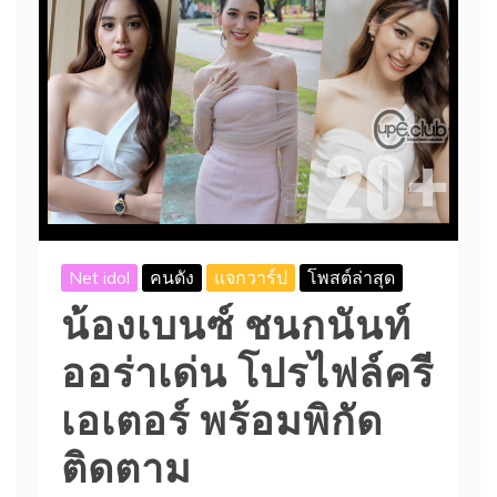
Net idol
คนดัง
แจกวาร์ป
โพสต์ล่าสุด
น้องเบนซ์ ชนกนันท์
ออร่าเด่น โปรไฟล์ครี
เอเตอร์ พร้อมพิกัด
ติดตาม