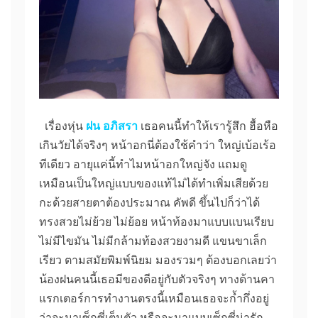
เรื่องหุ่น
ฝน อภิสรา
เธอคนนี้ทำให้เรารู้สึก ฮื้อหือ
เกินวัยได้จริงๆ หน้าอกนี่ต้องใช้คำว่า ใหญ่เบ้อเร้อ
ทีเดียว อายุแค่นี้ทำไมหน้าอกใหญ่จัง แถมดู
เหมือนเป็นใหญ่แบบของแท้ไม่ได้ทำเพิ่มเสียด้วย
กะด้วยสายตาต้องประมาณ คัพดี ขึ้นไปก็ว่าได้
ทรงสวยไม่ย้วย ไม่ย้อย หน้าท้องมาแบบแบนเรียบ
ไม่มีไขมัน ไม่มีกล้ามท้องสวยงามดี แขนขาเล็ก
เรียว ตามสมัยพิมพ์นิยม มองรวมๆ ต้องบอกเลยว่า
น้องฝนคนนี้เธอมีของดีอยู่กับตัวจริงๆ ทางด้านคา
แรกเตอร์การทำงานตรงนี้เหมือนเธอจะก้ำกึ่งอยู่
ว่าจะมาเซ็กซี่เต็มตัว หรือจะมาแบบเซ็กซี่น่ารัก