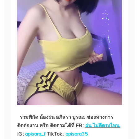
รวมพิกัด น้องฝน อภิสรา บูรณะ ช่องทางการ
ติดต่องาน หรือ ติตตามได้ที่ FB :
ฝน ไม่ดีตรงไหน.
IG :
apisara_f
TikTok :
apisara35