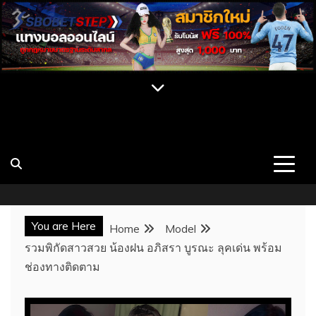
Skip
to
content
เปิดวาร์ป สาว CUPE ONLYFAN MLIVE เน็ต
เว็บไซต์รวมสาวสวยคนดัง บุคคลที่มีชื่อเสียง นางแบบ สาวคัพอี
สาวคัพซี พร้อมผลงาน ประวัติ และช่องทางการติดต่อ เว็บ
ไอดอล นางแบบสุดเซ็กซี่
CUPE แจกวาร์ป
You are Here
Home
Model
รวมพิกัดสาวสวย น้องฝน อภิสรา บูรณะ ลุคเด่น พร้อม
ช่องทางติดตาม