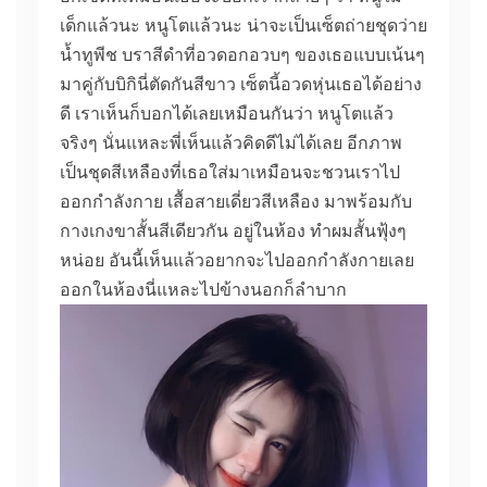
เด็กแล้วนะ หนูโตแล้วนะ น่าจะเป็นเซ็ตถ่ายชุดว่าย
น้ำทูพีช บราสีดำที่อวดอกอวบๆ ของเธอแบบเน้นๆ
มาคู่กับบิกินี่ตัดกันสีขาว เซ็ตนี้อวดหุ่นเธอได้อย่าง
ดี เราเห็นก็บอกได้เลยเหมือนกันว่า หนูโตแล้ว
จริงๆ นั่นแหละพี่เห็นแล้วคิดดีไม่ได้เลย อีกภาพ
เป็นชุดสีเหลืองที่เธอใส่มาเหมือนจะชวนเราไป
ออกกำลังกาย เสื้อสายเดี่ยวสีเหลือง มาพร้อมกับ
กางเกงขาสั้นสีเดียวกัน อยู่ในห้อง ทำผมสั้นฟุ้งๆ
หน่อย อันนี้เห็นแล้วอยากจะไปออกกำลังกายเลย
ออกในห้องนี่แหละไปข้างนอกก็ลำบาก