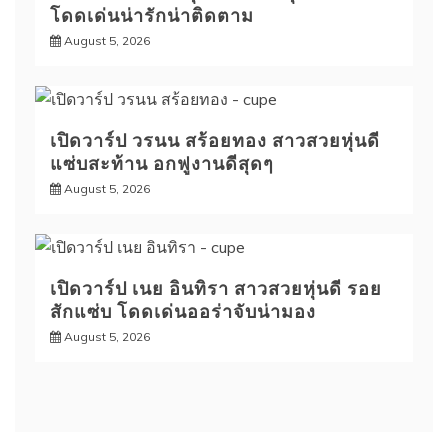
โดดเด่นน่ารักน่าติดตาม
August 5, 2026
เปิดวาร์ป วรนน สร้อยทอง สาวสวยหุ่นดี
แซ่บสะท้าน อกฟูงานดีสุดๆ
August 5, 2026
เปิดวาร์ป เนย อินทิรา สาวสวยหุ่นดี รอย
สักแซ่บ โดดเด่นออร่าจับน่ามอง
August 5, 2026