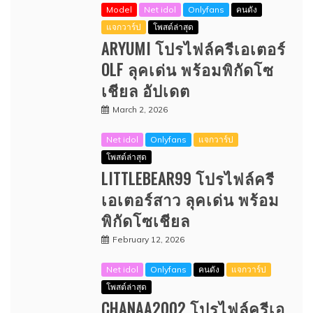
Model
Net idol
Onlyfans
คนดัง
แจกวาร์ป
โพสต์ล่าสุด
ARYUMI โปรไฟล์ครีเอเตอร์
OLF ลุคเด่น พร้อมพิกัดโซ
เชียล อัปเดต
March 2, 2026
Net idol
Onlyfans
แจกวาร์ป
โพสต์ล่าสุด
LITTLEBEAR99 โปรไฟล์ครี
เอเตอร์สาว ลุคเด่น พร้อม
พิกัดโซเชียล
February 12, 2026
Net idol
Onlyfans
คนดัง
แจกวาร์ป
โพสต์ล่าสุด
CHANAA2002 โปรไฟล์ครีเอ