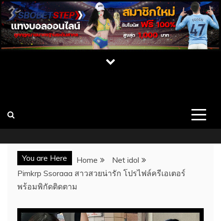
Skip
to
content
เปิดวาร์ป สาว CUPE ONLYFAN MLIVE เน็ต
เว็บไซต์รวมสาวสวยคนดัง บุคคลที่มีชื่อเสียง นางแบบ สาวคัพอี
สาวคัพซี พร้อมผลงาน ประวัติ และช่องทางการติดต่อ เว็บ
ไอดอล นางแบบสุดเซ็กซี่
CUPE แจกวาร์ป
You are Here
Home
Net idol
Pimkrp Ssoraaa สาวสวยน่ารัก โปรไฟล์ครีเอเตอร์
พร้อมพิกัดติดตาม