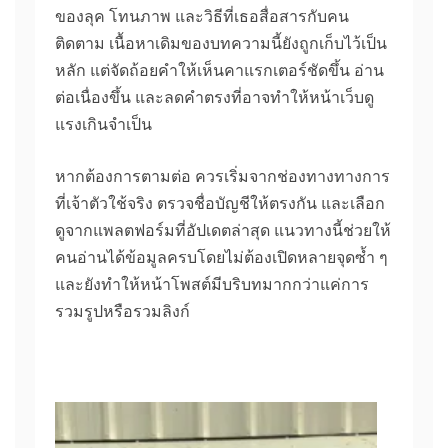
ของลุค โทนภาพ และวิธีที่เธอสื่อสารกับคน
ติดตาม เนื้อหาเดิมของบทความนี้ยังถูกเก็บไว้เป็น
หลัก แต่จัดถ้อยคำให้เห็นคาแรกเตอร์ชัดขึ้น อ่าน
ต่อเนื่องขึ้น และลดคำตรงที่อาจทำให้หน้าเว็บดู
แรงเกินจำเป็น
หากต้องการตามต่อ ควรเริ่มจากช่องทางทางการ
ที่เจ้าตัวใช้จริง ตรวจชื่อบัญชีให้ตรงกัน และเลือก
ดูจากแพลตฟอร์มที่อัปเดตล่าสุด แนวทางนี้ช่วยให้
คนอ่านได้ข้อมูลครบโดยไม่ต้องเปิดหลายจุดซ้ำ ๆ
และยังทำให้หน้าโพสต์มีบริบทมากกว่าแค่การ
รวมรูปหรือรวมลิงก์