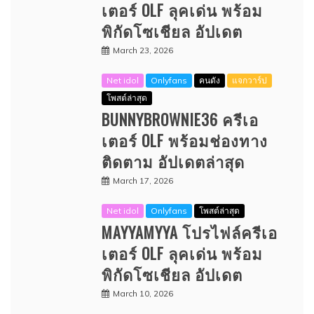
เตอร์ OLF ลุคเด่น พร้อม
พิกัดโซเชียล อัปเดต
March 23, 2026
Net idol
Onlyfans
คนดัง
แจกวาร์ป
โพสต์ล่าสุด
BUNNYBROWNIE36 ครีเอ
เตอร์ OLF พร้อมช่องทาง
ติดตาม อัปเดตล่าสุด
March 17, 2026
Net idol
Onlyfans
โพสต์ล่าสุด
MAYYAMYYA โปรไฟล์ครีเอ
เตอร์ OLF ลุคเด่น พร้อม
พิกัดโซเชียล อัปเดต
March 10, 2026