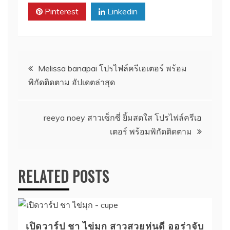
Pinterest
Linkedin
Post
Melissa banapai โปรไฟล์ครีเอเตอร์ พร้อม
พิกัดติดตาม อัปเดตล่าสุด
navigation
reeya noey สาวเซ็กซี่ ยิ้มสดใส โปรไฟล์ครีเอ
เตอร์ พร้อมพิกัดติดตาม
RELATED POSTS
เปิดวาร์ป ชา ไข่มุก สาวสวยหุ่นดี ออร่าจับ