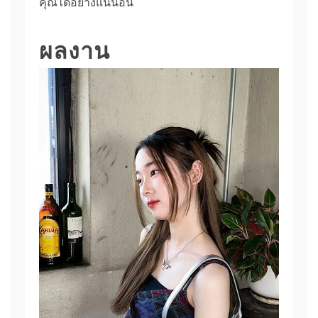
คุณได้อย่างแน่นอน
ผลงาน