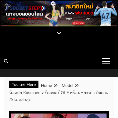
Skip
to
content
เปิดวาร์ป สาว CUPE ONLYFAN MLIVE เน็ต
เว็บไซต์รวมสาวสวยคนดัง บุคคลที่มีชื่อเสียง นางแบบ สาวคัพอี
สาวคัพซี พร้อมผลงาน ประวัติ และช่องทางการติดต่อ เว็บ
ไอดอล นางแบบสุดเซ็กซี่
CUPE แจกวาร์ป
You are Here
Home
Model
น้องปอ Kaseinee ครีเอเตอร์ OLF พร้อมช่องทางติดตาม
อัปเดตล่าสุด