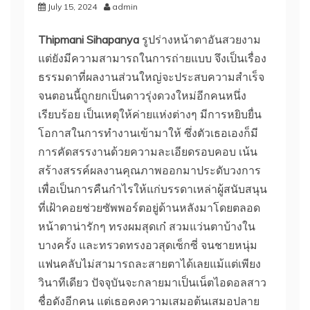
July 15, 2024
admin
Thipmani Sihapanya
รูปร่างหน้าตาอันสวยงาม
แต่ยังมีความสามารถในการถ่ายแบบ จึงเป็นเรื่อง
ธรรมดาที่ผลงานส่วนใหญ่จะประสบความสำเร็จ
จนตอนนี้ถูกยกเป็นดาวรุ่งดวงใหม่อีกคนหนึ่ง
เรียบร้อย เป็นเหตุให้ค่ายแห่งต่างๆ มีการหยิบยื่น
โอกาสในการทำงานเข้ามาให้ ซึ่งตัวเธอเองก็มี
การคัดสรรงานด้วยความละเอียดรอบคอบ เน้น
สร้างสรรค์ผลงานคุณภาพออกมาประดับวงการ
เพื่อเป็นการคืนกำไรให้แก่บรรดาเหล่าผู้สนับสนุน
ที่เฝ้าคอยช่วยซัพพอร์ตอยู่ด้านหลังมาโดยตลอด
หน้าตาน่ารักๆ ทรงผมสุดเก๋ สวมแว่นตาบ้างใน
บางครั้ง และทรวดทรงอวสุดเซ็กซี่ จนชายหนุ่ม
แฟนคลับไม่สามารถละสายตาได้เลยแม้แต่เพียง
วินาทีเดียว ปัจจุบันจะกลายมาเป็นเน็ตไอดอลสาว
ชื่อดังอีกคน แต่เธอคงความเสมอต้นเสมอปลาย