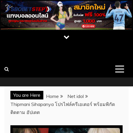
Skip
to
content
เปิดวาร์ป สาว CUPE ONLYFAN MLIVE เน็ต
เว็บไซต์รวมสาวสวยคนดัง บุคคลที่มีชื่อเสียง นางแบบ สาวคัพอี
สาวคัพซี พร้อมผลงาน ประวัติ และช่องทางการติดต่อ เว็บ
ไอดอล นางแบบสุดเซ็กซี่
CUPE แจกวาร์ป
You are Here
Home
Net idol
Thipmani Sihapanya โปรไฟล์ครีเอเตอร์ พร้อมพิกัด
ติดตาม อัปเดต