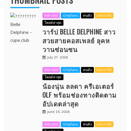
THUMBNAIL POSTS
Net idol
Onlyfans
คนดัง
แจกวาร์ป
โพสต์ล่าสุด
วาร์ป BELLE DELPHINE สาว
สวยสายคอสเพลย์ ลุคห
วานซ่อนซน
July 27, 2026
Net idol
Onlyfans
คนดัง
แจกวาร์ป
โพสต์ล่าสุด
น้องนุ่น ลลดา ครีเอเตอร์
OLF พร้อมช่องทางติดตาม
อัปเดตล่าสุด
June 15, 2026
Net idol
Onlyfans
คนดัง
แจกวาร์ป